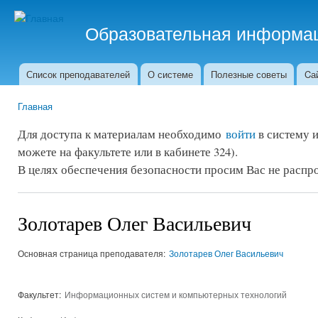
Пер
ос
Образовательная информа
со
Система работает в режиме Beta-тестирования
Список преподавателей
О системе
Полезные советы
Cа
Главное меню
Главная
Вы здесь
Для доступа к материалам необходимо
войти
в систему 
можете на факультете или в кабинете 324).
В целях обеспечения безопасности просим Вас не распро
Золотарев Олег Васильевич
Основная страница преподавателя:
Золотарев Олег Васильевич
Факультет:
Информационных систем и компьютерных технологий