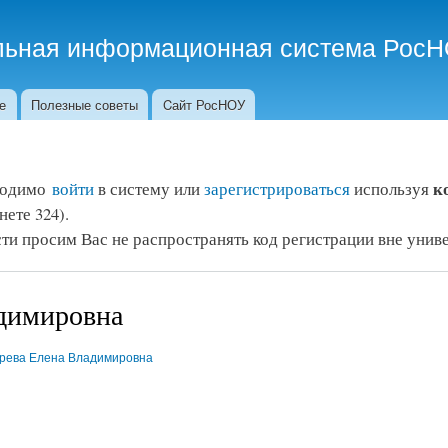
Перейти к
Дополнительные ссылки
основному
льная информационная система Рос
содержанию
жиме Beta-тестирования
е
Полезные советы
Cайт РосНОУ
ко
бходимо
войти
в систему или
зарегистрироваться
используя
нете 324).
ти просим Вас не распространять код регистрации вне униве
адимировна
рева Елена Владимировна