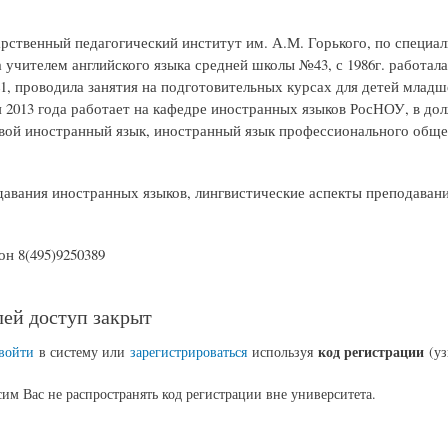
рственный педагогический институт им. А.М. Горького, по специал
ла учителем английского языка средней школы №43, с 1986г. работал
1, проводила занятия на подготовительных курсах для детей младш
 2013 года работает на кафедре иностранных языков РосНОУ, в до
вой иностранный язык, иностранный язык профессионального обще
авания иностранных языков, лингвистические аспекты преподаван
н 8(495)9250389
ей доступ закрыт
код регистрации
войти
в систему или
зарегистрироваться
используя
(уз
им Вас не распространять код регистрации вне университета.