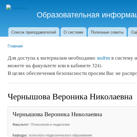
Пер
ос
Образовательная информа
со
Система работает в режиме Beta-тестирования
Список преподавателей
О системе
Полезные советы
Cа
Главное меню
Главная
Вы здесь
Для доступа к материалам необходимо
войти
в систему 
можете на факультете или в кабинете 324).
В целях обеспечения безопасности просим Вас не распро
Чернышова Вероника Николаевна
Чернышова Вероника Николаевна
Факультет:
Психологии и педагогики
Кафедра:
психолого-педагогического образования